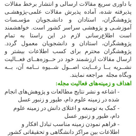
با داوری سریع مقالات ارسالی و انتشار برخط مقالات
پذیرفته شده، آماده پذیرش مقالات علمی-پژوهشـی
پژوهشگران، استادان و دانشـجویان مؤسـسات
آموزشـی و پژوهشی سراسر کشور است. خواهشمند
است اطلاع‌رسانی لازم در این راستا به تمام
پژوهشگران، استادان و دانشجویان معمول گردد.
پژوهشگران محترم برای کسب اطلاعات بیشتر و
ارسال مقالات ارزشمند خود در حــوزه‌هــای فعــالیت
نشــریه بــا رعــایت اصــول شــیوه نــامه آن، بــه
وبگاه مجله مراجعه نمایند.
اهداف و زمینه‌های فعالیت‌ مجله:
- اشاعه و نشر نتایج مطالعات و پژوهش‌های انجام
شده در زمینه علوم دام، طیور و زنبور عسل
- کمک به توسعه و اعتلای دانش در زمینه علوم
دام، طیور و زنبور عسل
- فراهم نمودن زمینه مناسب تبادل افکار و
اطلاعات بین مراکز دانشگاهی و تحقیقاتی کشور