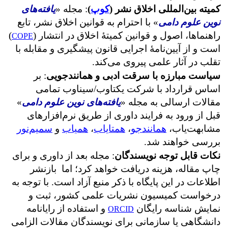
کمیته بین‌المللی اخلاق نشر (
کوپ
)
: مجله
«
یافته‌های
نوین علوم دامی
»
با احترام به قوانین اخلاق نشر، تابع
راهنماها، اصول و قوانین کمیتۀ اخلاق در انتشار (
)
COPE
است و از آیین‌نامۀ اجرایی قانون پیشگیری و مقابله با
تقلب در آثار علمی پیروی می‌کند.
سیاست مبارزه با سرقت ادبی و همانندجویی
: بر
اساس قرارداد با شرکت یکتاوب/سیناوب تمامی
مقالات ارسالی به مجله
«
یافته‌های نوین علوم دامی
»
قبل از ورود به فرایند داوری از طریق نرم‌افزارهای
مشابهت‌یاب،
همانندجو
،
همتایاب
،
همیاب
و
سمیم‌نور
بررسی خواهند شد.
نکات قابل توجه نویسندگان
: مجله بعد از داوری و برای
چاپ مقاله، هزینه دریافت خواهد کرد؛ اما بازنشر
اطلاعات در این پایگاه با ذکر منبع آزاد است. با توجه به
درخواست کمیسیون نشریات علمی کشور، ثبت و
نمایش شناسه رایگان
و استفاده از رایانامه
ORCID
دانشگاهی یا سازمانی برای نویسندگان مقالات الزامی