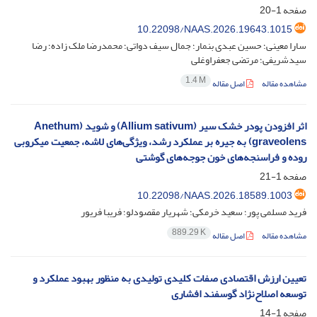
صفحه
1-20
10.22098/NAAS.2026.19643.1015
سارا معینی؛ حسین عبدی بنمار؛ جمال سیف دواتی؛ محمدرضا ملک زاده؛ رضا
سیدشریفی؛ مرتضی جعفراوغلی
1.4 M
مشاهده مقاله
اصل مقاله
اثر افزودن پودر خشک سیر (Allium sativum) و شوید (Anethum
graveolens) به جیره بر عملکرد رشد، ویژگی‌های لاشه، جمعیت میکروبی
روده و فراسنجه‌های خون جوجه‌های گوشتی
صفحه
1-21
10.22098/NAAS.2026.18589.1003
فرید مسلمی پور؛ سعید خرمکی؛ شهریار مقصودلو؛ فریبا فریور
889.29 K
مشاهده مقاله
اصل مقاله
تعیین ارزش اقتصادی صفات کلیدی تولیدی به منظور بهبود عملکرد و
توسعه اصلاح‌نژاد گوسفند افشاری
صفحه
1-14