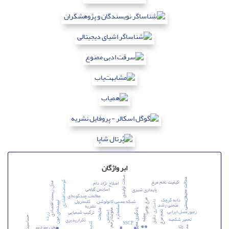
ابر واژگان
صفات تولیدی
عدالت محیط‌زیستی
کیفیت تخم مرغ
اصلاح نژاد دام
گوسفند افشاری
مدل زیست اقتصادی
اسانس گیاهی
پایداری شهری
مطالعات چندگونه‌ای
دانه گرچک
شبکه عصبی کانولوشن
کلسترول
مرغ بومی
دامداری دقیق
لیپید‌های خون
منحنی رشد
نشریه
سلمه‌تره
عفونت رحم
یادگیری عمیق
زنبورعسل ایرانی
ضایعات
ترکیب شیمیایی
تخم مرغ
اسانس
زرده
مجله
تخمیر شکمبه
تکرارپذیری
SSCP
کنجد
سخن سردبیر