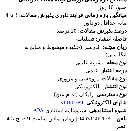
حدود 10 روز
میانگین بازه زمانی فرایند داوری پذیرش مقالات
: 3 تا 4
ماه، حداقل دو داور
درصد پذیرش مقالات
: 20 درصد
فاصله انتشار
: فصلنامه
زبان مجله
: فارسی (چکیده مبسوط و منابع به
انگلیسی)
نوع مجله
: نشریه علمی
درجه اعتبار
: علمی
نوع مقالات
: پژوهشی و مروری
نوع انتشار
: الکترونیکی
نوع دسترسی
: رایگان (تمام متن)
شاپای الکترونیکی
:
31160689
شیوه استناددهی
: شیوه‌نامه استنادی
APA
تلفن
: 04531505173 | زمان تماس ساعت 9 صبح تا 4
عصر.