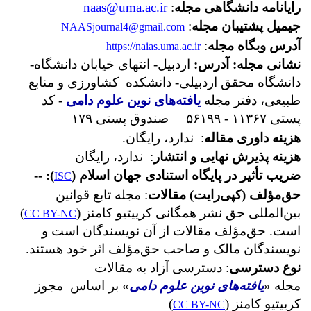
رایانامه دانشگاهی مجله
:
naas@uma.ac.ir
جیمیل پشتیبان مجله
:
NAASjournal4@gmail.com
آدرس وبگاه مجله
:
https://naias.uma.ac.ir
نشانی مجله: آدرس:
اردبیل- انتهای خیابان دانشگاه-
دانشگاه محقق اردبیلی- دانشکده کشاورزی و منابع
طبیعی، دفتر مجله
یافته‌های نوین علوم دامی
- کد
پستی ۱۱۳۶۷ - ۵۶۱۹۹ صندوق پستی ۱۷۹
هزینه داوری مقاله
: ندارد، رایگان.
هزینه پذیرش نهایی و انتشار
: ندارد، رایگان
ضریب تأثیر در پایگاه استنادی جهان اسلام (
): --
ISC
حق‌مؤلف (کپی‌رایت) مقالات
: مجله تابع قوانین
بین‌المللی حق نشر همگانی کرییتیو کامنز (
)
CC BY-NC
است. حق‌مؤلف مقالات از آن نویسندگان است و
نویسندگان مالک و صاحب حق‌مؤلف اثر خود هستند.
نوع دسترسی
: دسترسی آزاد به مقالات
مجله
«
یافته‌های نوین علوم دامی
»
بر اساس مجوز
کرییتیو کامنز (
)
CC BY-NC