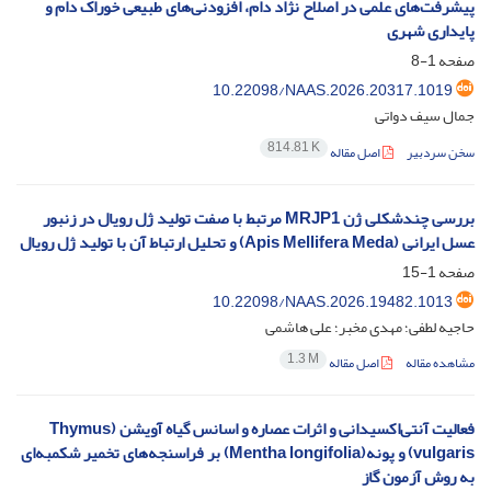
پیشرفت‌های علمی در اصلاح نژاد دام، افزودنی‌های طبیعی خوراک دام و
پایداری شهری
صفحه
1-8
10.22098/NAAS.2026.20317.1019
جمال سیف دواتی
814.81 K
سخن سردبیر
اصل مقاله
بررسی چندشکلی ژن MRJP1 مرتبط با صفت تولید ژل رویال در زنبور
عسل ایرانی (Apis Mellifera Meda) و تحلیل ارتباط آن با تولید ژل رویال
صفحه
1-15
10.22098/NAAS.2026.19482.1013
حاجیه لطفی؛ مهدی مخبر؛ علی هاشمی
1.3 M
مشاهده مقاله
اصل مقاله
فعالیت آنتی‌اکسیدانی و اثرات عصاره و اسانس گیاه آویشن (Thymus
vulgaris) و پونه(Mentha longifolia) بر فراسنجه‌های تخمیر شکمبه‌ای
به روش آزمون گاز